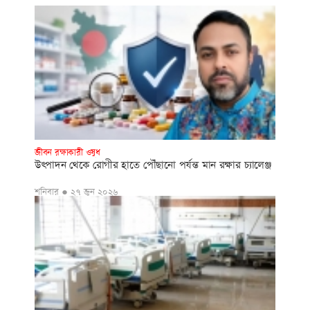
জীবন রক্ষাকারী ওষুধ
উৎপাদন থেকে রোগীর হাতে পৌঁছানো পর্যন্ত মান রক্ষার চ্যালেঞ্জ
শনিবার ● ২৭ জুন ২০২৬