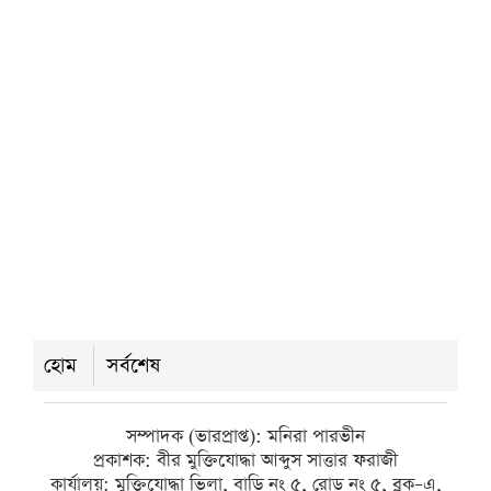
পিরোজপুর বিজ্ঞান ও প্রযুক্তি বিশ্ববিদ্যালয়ে
নবীন শিক্ষার্থীদের ওরিয়েন্টেশন অনুষ্ঠিত
শুক্রবার ● ৭ আগস্ট ২০২৬
সাগর মোহনায় ধরা পড়ল ২ কেজি ৬০০
গ্রামের ‘রাজা ইলিশ’, বিক্রি ১৪ হাজার
টাকায়
শুক্রবার ● ৭ আগস্ট ২০২৬
হোম
সর্বশেষ
গৌরনদীর কমলাপুরে ঐতিহ্যবাহী খাল
সম্পাদক (ভারপ্রাপ্ত): মনিরা পারভীন
রক্ষায় পরিচ্ছন্নতা ও সচেতনতামূলক কর্মসূচি
প্রকাশক: বীর মুক্তিযোদ্ধা আব্দুস সাত্তার ফরাজী
কার্যালয়: মুক্তিযোদ্ধা ভিলা, বাড়ি নং ৫, রোড নং ৫, ব্লক–এ,