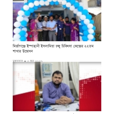
মির্জাগঞ্জে ইস্পাহানী ইসলামিয়া চক্ষু চিকিৎসা কেন্দ্রের ২২তম
শাখার উদ্বোধন
মঙ্গলবার ● ২ জুন ২০২৬