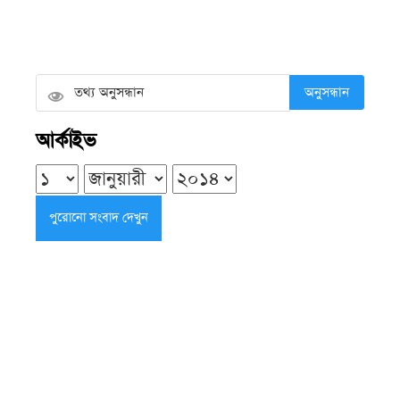
কয়রার ৮৩ সরকারি প্রাথমিক বিদ্যালয়ে
নেই প্রধান শিক্ষক
অনুসন্ধান
শুক্রবার ● ৭ আগস্ট ২০২৬
আর্কাইভ
কলাপাড়ায় ওলামা দলের বৃক্ষরোপণ
কর্মসূচির উদ্বোধন করলেন এমপি এবিএম
মোশাররফ হোসেন
শুক্রবার ● ৭ আগস্ট ২০২৬
রাজনীতি সুস্থ সংস্কৃতির জায়গা, এখানে
মাস্তানদের স্থান নেই: ডা. শফিকুর রহমান
শুক্রবার ● ৭ আগস্ট ২০২৬