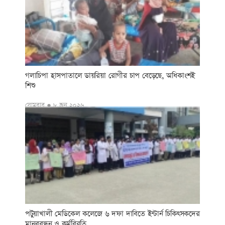
গলাচিপা হাসপাতালে ডায়রিয়া রোগীর চাপ বেড়েছে, অধিকাংশই
শিশু
সোমবার ● ৮ জুন ২০২৬
পটুয়াখালী মেডিকেল কলেজে ৬ দফা দাবিতে ইন্টার্ন চিকিৎসকদের
মানববন্ধন ও কর্মবিরতি