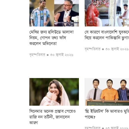
মেসির জন্য হলিউডে আলাদা
যে কারণে বাংলাদেশি যুবকক
নিয়ম, গোপন তথ্য ফাঁস
বিয়ে করলেন পাকিস্তানি ভ্লগা
করলেন অভিনেতা
বৃহস্পতিবার ● ৩০ জুলাই ২০২৬
বৃহস্পতিবার ● ৩০ জুলাই ২০২৬
সিনেমার অনেক প্রস্তাব পেয়েও
‘থ্রি ইডিয়টস’ কি আবারও মুক্
রাজি নন তটিনী, জানালেন
পাচ্ছে?
কারণ
বৃহস্পতিবার ● ২৩ জুলাই ২০২৬