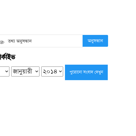
কলাপাড়ায় সৌদি খেজুরের বাগানে তাণ্ডব,
উদ্যোক্তার ১৫ লাখ টাকার ক্ষতির অভিযোগ
শুক্রবার ● ৭ আগস্ট ২০২৬
অনুসন্ধান
র্কাইভ
ভারপ্রাপ্তদের ভরসায় চলছে শিক্ষা কার্যক্রম,
কয়রার ৮৩ সরকারি প্রাথমিক বিদ্যালয়ে নেই
প্রধান শিক্ষক
শুক্রবার ● ৭ আগস্ট ২০২৬
কলাপাড়ায় ওলামা দলের বৃক্ষরোপণ
কর্মসূচির উদ্বোধন করলেন এমপি এবিএম
মোশাররফ হোসেন