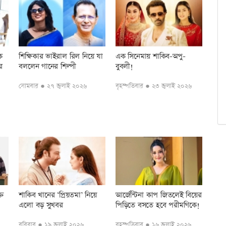
ে
শিক্ষিকার ভাইরাল রিল নিয়ে যা
এক সিনেমায় শাকিব-অপু-
র
বললেন গানের শিল্পী
বুবলী!
সোমবার ● ২৭ জুলাই ২০২৬
বৃহস্পতিবার ● ২৩ জুলাই ২০২৬
তি
শাকিব খানের ‘প্রিয়তমা’ নিয়ে
আর্জেন্টিনা কাপ জিতলেই বিয়ের
এলো বড় সুখবর
পিড়িতে বসতে হবে পরীমণিকে!
রবিবার ● ১৯ জুলাই ২০২৬
বৃহস্পতিবার ● ১৬ জুলাই ২০২৬