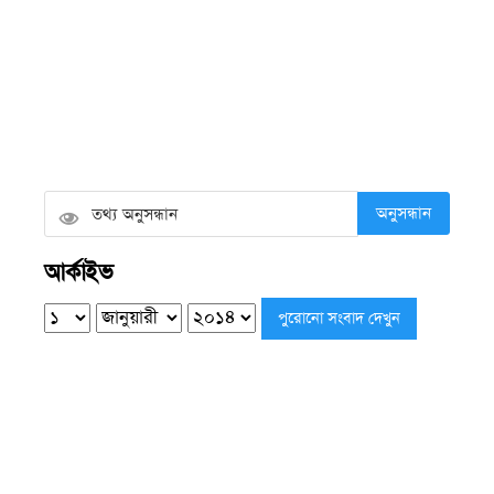
দুমকির আঙ্গারিয়ায় চেয়ারম্যান প্রার্থী দেলোয়ার খানের
মতবিনিময় সভা
শুক্রবার ● ৭ আগস্ট ২০২৬
পিরোজপুরে বৃক্ষরোপণ অভিযান ও বৃক্ষমেলার
উদ্বোধন
অনুসন্ধান
শুক্রবার ● ৭ আগস্ট ২০২৬
আর্কাইভ
কলাপাড়ায় সৌদি খেজুরের বাগানে তাণ্ডব, উদ্যোক্তার
১৫ লাখ টাকার ক্ষতির অভিযোগ
শুক্রবার ● ৭ আগস্ট ২০২৬
ভারপ্রাপ্তদের ভরসায় চলছে শিক্ষা কার্যক্রম, কয়রার
৮৩ সরকারি প্রাথমিক বিদ্যালয়ে নেই প্রধান শিক্ষক
শুক্রবার ● ৭ আগস্ট ২০২৬