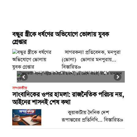
বন্ধুর স্ত্রীকে ধর্ষণের অভিযোগে ভোলায় যুবক
গ্রেপ্তার
সাগরকন্যা প্রতিবেদক, মনপুরা
চাকরি শৃঙ্খলা ভঙ্গের অভিযোগে পবিপ্রবির
(ভোলা) ভোলার মনপুরায়...
কুয়াকাটা সংলগ্ন সমুদ্রে ডাকাতের হামলা, ১২
সহকারী অধ্যাপক সাময়িক বরখাস্ত
বিস্তারিত»
জেলে আহত; মাছ ও মালামাল লুট
সম্পাদকীয়
সাংবাদিকের ওপর হামলা: রাজনৈতিক পরিচয় নয়,
আইনের শাসনই শেষ কথা
কুয়াকাটায় দৈনিক দেশ
রূপান্তরের প্রতিনিধি... বিস্তারিত»