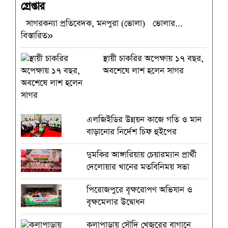
সাগরকন্যা প্রতিবেদক, মনপুরা (ভোলা) ভোলার...
বিস্তারিত»
স্থায়ী চাকরির অপেক্ষায় ১৭ বছর,
অবশেষে লাশ হলেন সাগর
এলজিইডির উন্নয়ন কাজে গতি ও মান
বাড়ানোর নির্দেশ চিফ হুইপের
দুমকির আঙ্গারিয়ায় চেয়ারম্যান প্রার্থী
দেলোয়ার খানের মতবিনিময় সভা
পিরোজপুরে বৃক্ষরোপণ অভিযান ও
বৃক্ষমেলার উদ্বোধন
কলাপাড়ায় সৌদি খেজুরের বাগানে