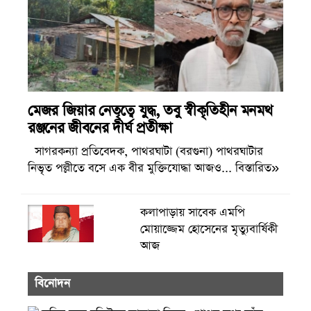
মেজর জিয়ার নেতৃত্বে যুদ্ধ, তবু স্বীকৃতিহীন মনমথ
রঞ্জনের জীবনের দীর্ঘ প্রতীক্ষা
সাগরকন্যা প্রতিবেদক, পাথরঘাটা (বরগুনা) পাথরঘাটার
নিভৃত পল্লীতে বসে এক বীর মুক্তিযোদ্ধা আজও... বিস্তারিত»
কলাপাড়ায় সাবেক এমপি
মোয়াজ্জেম হোসেনের মৃত্যুবার্ষিকী
আজ
বিনোদন