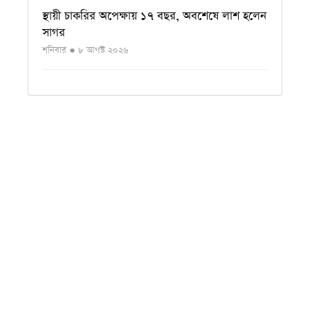
স্থায়ী চাকরির অপেক্ষায় ১৭ বছর, অবশেষে লাশ হলেন
সাগর
শনিবার ● ৮ আগস্ট ২০২৬
কালো পোশাকে কি সত্যিই স্লিম দেখায় শরীর?
শনিবার ● ৮ আগস্ট ২০২৬
গ্যাসের চাপ কম থাকলে দ্রুত রান্না সারানোর সহজ
কৌশল
শনিবার ● ৮ আগস্ট ২০২৬
বোবায় ধরা কী, কেন হয় এবং এ সময় শরীরে কী ঘটে?
শনিবার ● ৮ আগস্ট ২০২৬
এলজিইডির উন্নয়ন কাজে গতি ও মান বাড়ানোর
নির্দেশ চিফ হুইপের
শুক্রবার ● ৭ আগস্ট ২০২৬