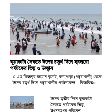
কুয়াকাটা সৈকতে ঈদের চতুর্থ দিনে হাজারো
পর্যটকের ভিড় ও উচ্ছ্বাস
এ এম মিজানুর রহমান বুলেট, কলাপাড়া (পটুয়াখালী) থেকে
ঈদের চতুর্থ দিনে পটুয়াখালীর পর্যটনকেন্দ্র... বিস্তারিত»
ঈদের তৃতীয় দিনে কুয়াকাটা
সৈকতে পর্যটকের ভিড়,
উৎসবমুখর পরিবেশ