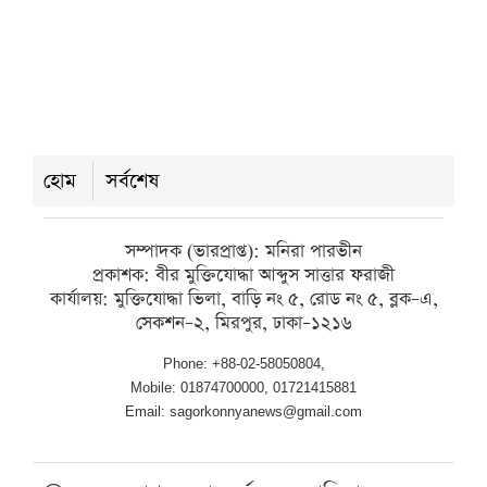
আহত, পরীক্ষার্থীর আঙুল ভাঙল
শনিবার ● ৮ আগস্ট ২০২৬
কালকিনিতে ফ্যামিলি কার্ডের নিয়োগে
হোম
সর্বশেষ
অনিয়মের অভিযোগ, ইউএনওর বিরুদ্ধে
বিক্ষোভ
সম্পাদক (ভারপ্রাপ্ত): মনিরা পারভীন
প্রকাশক: বীর মুক্তিযোদ্ধা আব্দুস সাত্তার ফরাজী
শনিবার ● ৮ আগস্ট ২০২৬
কার্যালয়: মুক্তিযোদ্ধা ভিলা, বাড়ি নং ৫, রোড নং ৫, ব্লক–এ,
সেকশন–২, মিরপুর, ঢাকা–১২১৬
Phone: +88-02-58050804,
Mobile: 01874700000, 01721415881
Email: sagorkonnyanews@gmail.com