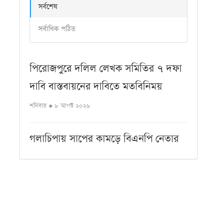
সর্বশেষ
সর্বাধিক পঠিত
পিরোজপুরে দলিল লেখক সমিতির ৭ দফা
দাবি বাস্তবায়নের দাবিতে মতবিনিময়
শনিবার ● ৮ আগস্ট ২০২৬
গলাচিপায় সাপের কামড়ে বিএনপি নেতার
মৃত্যু, অ্যান্টিভেনম না দেওয়ার অভিযোগ
শনিবার ● ৮ আগস্ট ২০২৬
কলাপাড়ায় পূজা উদযাপন পরিষদের ৪৩