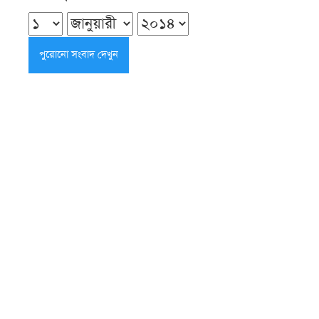
বোমা হামলার ‘হাই অ্যালার্ট’ গুজব, জানাল
পুলিশ সদর দপ্তর
শনিবার ● ৮ আগস্ট ২০২৬
শরণখোলায় শিক্ষককে লাঞ্ছিত করার
প্রতিবাদে মানববন্ধন
শনিবার ● ৮ আগস্ট ২০২৬
গৌরনদীতে আগুনে নিঃস্ব নুরু শিকদারের
পরিবার
শনিবার ● ৮ আগস্ট ২০২৬
কলাপাড়ায় প্রতিবেশীদের হামলায় মা-মেয়ে