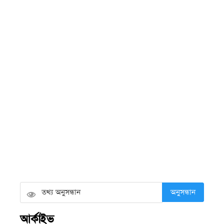
সদস্যের আহ্বায়ক কমিটি
শনিবার ● ৮ আগস্ট ২০২৬
আগৈলঝাড়ায় ইউএনওর নির্দেশ অমান্য
করে ১৩ দিন পর সড়কের গাছ কাটার
অভিযোগ
শনিবার ● ৮ আগস্ট ২০২৬
দেড় বছর পর কলাপাড়া হাসপাতালে চালু
হলো সিজারিয়ান অপারেশন
অনুসন্ধান
শনিবার ● ৮ আগস্ট ২০২৬
আর্কাইভ