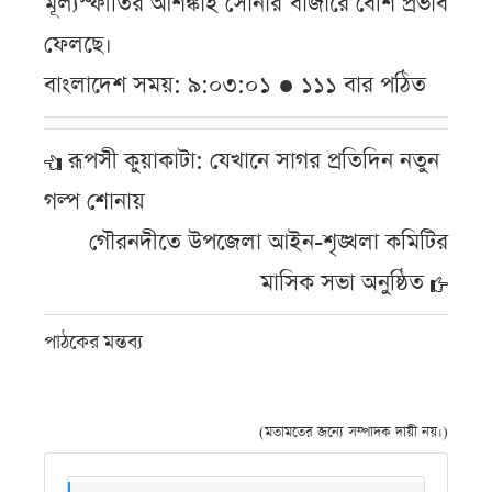
মূল্যস্ফীতির আশঙ্কাই সোনার বাজারে বেশি প্রভাব
ফেলছে।
বাংলাদেশ সময়: ৯:০৩:০১ ● ১১১ বার পঠিত
রূপসী কুয়াকাটা: যেখানে সাগর প্রতিদিন নতুন
গল্প শোনায়
গৌরনদীতে উপজেলা আইন-শৃঙ্খলা কমিটির
মাসিক সভা অনুষ্ঠিত
পাঠকের মন্তব্য
(মতামতের জন্যে সম্পাদক দায়ী নয়।)