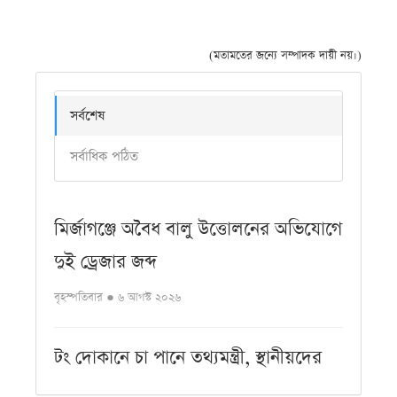
(মতামতের জন্যে সম্পাদক দায়ী নয়।)
সর্বশেষ
সর্বাধিক পঠিত
মির্জাগঞ্জে অবৈধ বালু উত্তোলনের অভিযোগে
দুই ড্রেজার জব্দ
বৃহস্পতিবার ● ৬ আগস্ট ২০২৬
টং দোকানে চা পানে তথ্যমন্ত্রী, স্থানীয়দের
সঙ্গে কুশল বিনিময়