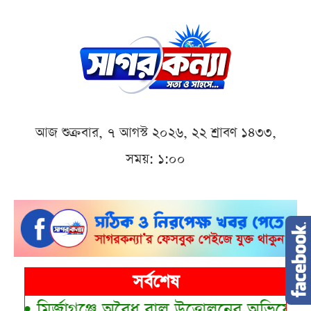
আজ শুক্রবার, ৭ আগস্ট ২০২৬, ২২ শ্রাবণ ১৪৩৩,
সময়: ১:০০
সর্বশেষ
•
মির্জাগঞ্জে অবৈধ বালু উত্তোলনের অভিযোগে দুই