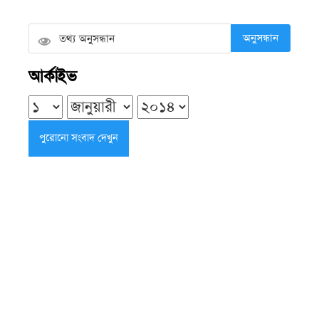
বৃহস্পতিবার ● ৬ আগস্ট ২০২৬
অনুসন্ধান
অভিযোগ তদন্তে গিয়ে কর্মকর্তার সামনেই
আর্কাইভ
সংঘর্ষ, অসম্পূর্ণ রইল তদন্ত
বৃহস্পতিবার ● ৬ আগস্ট ২০২৬
এসএসসি ও সমমানের ফল প্রকাশের
তারিখ ঘোষণা, প্রথম শ্রেণিতে ভর্তি হবে
লটারিতে
বৃহস্পতিবার ● ৬ আগস্ট ২০২৬
মাইনুল সভাপতি, ফয়সাল সম্পাদক