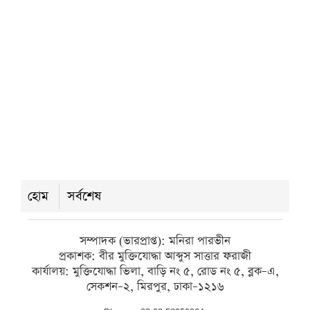
তালতলী উপজেলা প্রাথমিক শিক্ষক সমিতির
নতুন কমিটি গঠন
বৃহস্পতিবার ● ৬ আগস্ট ২০২৬
ভান্ডারিয়ায় চোরাই ৪ মহিষ উদ্ধার,
আন্তঃজেলা ডাকাত দলের সদস্য আটক
বৃহস্পতিবার ● ৬ আগস্ট ২০২৬
হোম
সর্বশেষ
কলাপাড়ায় এমপি মোশাররফ হোসেনের
সঙ্গে ব্যবসায়ী নেতাদের সৌজন্য সাক্ষাৎ
সম্পাদক (ভারপ্রাপ্ত): মনিরা পারভীন
প্রকাশক: বীর মুক্তিযোদ্ধা আব্দুস সাত্তার ফরাজী
বৃহস্পতিবার ● ৬ আগস্ট ২০২৬
কার্যালয়: মুক্তিযোদ্ধা ভিলা, বাড়ি নং ৫, রোড নং ৫, ব্লক–এ,
সেকশন–২, মিরপুর, ঢাকা–১২১৬