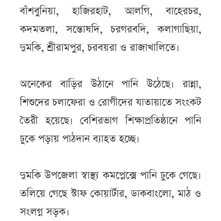
বাঁশবুনিয়া, হাজিরহাট, আলগি, বাহেরচর,
কদমতলা, সন্তোষদি, চরগরবদি, কলাগাছিয়া,
দুমকি, শ্রীরামপুর, চরবয়রা ও রাজাখালিতে।
অনেকের বাড়ির উঠানে পানি উঠেছে। রান্না,
শিশুদের চলাফেরা ও রোগীদের যাতায়াতে সংংকট
তৈরী হয়েছে। বেশিরভাগ শিক্ষাপ্রতিষ্ঠানে পানি
ঢুকে পড়ায় পাঠদান ব্যাহত হচ্ছে।
দুমকি উপজেলা স্বাস্থ্য কমপ্লেক্সে পানি ঢুকে গেছে।
তলিয়ে গেছে স্টাফ কোয়ার্টার, ডাকবাংলো, মাঠ ও
সংলগ্ন সড়ক।