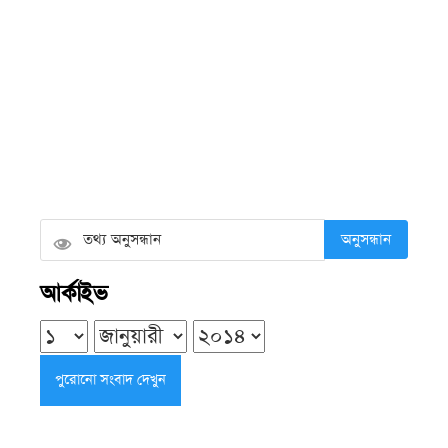
লুট
রবিবার ● ৯ আগস্ট ২০২৬
আমতলীতে বস্তাবন্দি মরদেহ সনাক্ত,
স্কুলছাত্র হত্যার বিচার দাবিতে বিক্ষোভ
রবিবার ● ৯ আগস্ট ২০২৬
অনুসন্ধান
দশমিনায় নিখোঁজের ৫১ ঘণ্টা পর নদী
আর্কাইভ
থেকে যুবকের মরদেহ উদ্ধার
রবিবার ● ৯ আগস্ট ২০২৬
ভাণ্ডারিয়ায় বেরিবাঁধ থেকে রক্তাক্ত মরদেহ