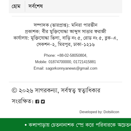
হোম
সর্বশেষ
রবিবার ● ৯ আগস্ট ২০২৬
সম্পাদক (ভারপ্রাপ্ত): মনিরা পারভীন
প্রকাশক: বীর মুক্তিযোদ্ধা আব্দুস সাত্তার ফরাজী
কার্যালয়: মুক্তিযোদ্ধা ভিলা, বাড়ি নং ৫, রোড নং ৫, ব্লক–এ,
সেকশন–২, মিরপুর, ঢাকা–১২১৬
Phone: +88-02-58050804,
Mobile: 01874700000, 01721415881
Email: sagorkonnyanews@gmail.com
© ২০২৬ সাগরকন্যা, সর্বস্বত্ব স্বত্বাধিকার
সংরক্ষিত।
Developed by:
Dotsilicon
•
কলাপাড়ায় চেতনানাশক স্প্রে করে পরিবারকে অচেতন, টাক