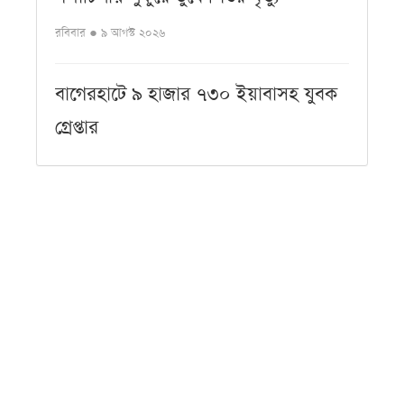
রবিবার ● ৯ আগস্ট ২০২৬
বাগেরহাটে ৯ হাজার ৭৩০ ইয়াবাসহ যুবক
গ্রেপ্তার
রবিবার ● ৯ আগস্ট ২০২৬
বেনাপোল বন্দরে পাঁচ চালানে ৮০ টন
কাঁচামরিচ, খুচরা বাজারে স্বস্তি
রবিবার ● ৯ আগস্ট ২০২৬
কলাপাড়ায় চেতনানাশক স্প্রে করে
পরিবারকে অচেতন, টাকা-স্বর্ণ ও মোবাইল