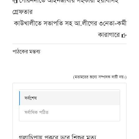
গৌরনদীতে আইনজীবীর সহকারী ইয়াবাসহ
গ্রেফতার
কাউখালীতে সভাপতি সহ আ.লীগের ৩নেতা-কর্মী
কারাগারে
পাঠকের মন্তব্য
(মতামতের জন্যে সম্পাদক দায়ী নয়।)
সর্বশেষ
সর্বাধিক পঠিত
গলাচিপায় পুকুরে ডুবে শিশুর মৃত্যু