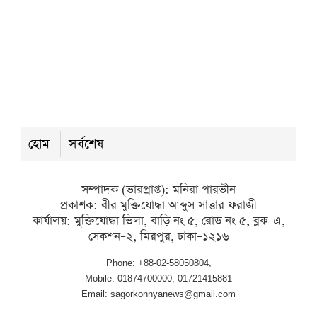
সন্তানের জননীর
শনিবার ● ৮ আগস্ট ২০২৬
দুমকিতে মাদ্রাসা ছাত্রীকে ধর্ষণের চেষ্টা,
হাতেনাতে ধরা পড়ে গ্রেপ্তার যুবক
হোম
সর্বশেষ
শনিবার ● ৮ আগস্ট ২০২৬
সম্পাদক (ভারপ্রাপ্ত): মনিরা পারভীন
প্রকাশক: বীর মুক্তিযোদ্ধা আব্দুস সাত্তার ফরাজী
কার্যালয়: মুক্তিযোদ্ধা ভিলা, বাড়ি নং ৫, রোড নং ৫, ব্লক–এ,
সেকশন–২, মিরপুর, ঢাকা–১২১৬
Phone: +88-02-58050804,
Mobile: 01874700000, 01721415881
Email: sagorkonnyanews@gmail.com