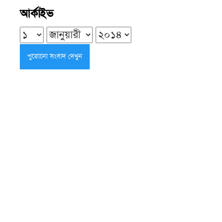
কুয়াকাটা সৈকতের ভাঙনকবলিত এলাকা
আর্কাইভ
পরিদর্শনে এমপি মোশাররফ
শনিবার ● ৮ আগস্ট ২০২৬
বেতাগীতে বিধবা গৃহবধূকে মারধর ও
শ্লীলতাহানির অভিযোগ
শনিবার ● ৮ আগস্ট ২০২৬
গৌরনদীতে নারীকে অর্ধউলঙ্গ করে ভিডিও
ধারণ, যুবদল কর্মীর বিরুদ্ধে অভিযোগ
শনিবার ● ৮ আগস্ট ২০২৬
বাবুগঞ্জে এক মাসেও সন্ধান মেলেনি চার