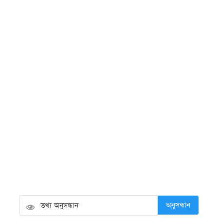
আন্তর্জাতিক আদিবাসী দিবস ২০২৬:
বাংলাদেশের আদিবাসীদের দুর্গম পথচলা
রবিবার ● ৯ আগস্ট ২০২৬
উন্নয়ন ও সম্ভাবনা নিয়ে কুয়াকাটার
সাংবাদিকদের সঙ্গে সাংসদের মতবিনিময়
রবিবার ● ৯ আগস্ট ২০২৬
বরিশাল সাংবাদিক ফোরামের নতুন কমিটি,
সভাপতি সুমন সম্পাদক সাঈদ পান্থ
শনিবার ● ৮ আগস্ট ২০২৬
অনুসন্ধান