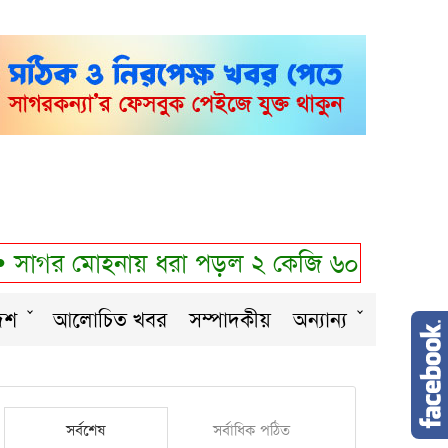
সাগর মোহনায় ধরা পড়ল ২ কেজি ৬০০ গ্রামের ‘রা
েশ
আলোচিত খবর
সম্পাদকীয়
অন্যান্য
সর্বশেষ
সর্বাধিক পঠিত