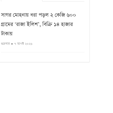
সাগর মোহনায় ধরা পড়ল ২ কেজি ৬০০
গ্রামের ‘রাজা ইলিশ’, বিক্রি ১৪ হাজার
টাকায়
শুক্রবার ● ৭ আগস্ট ২০২৬
গৌরনদীর কমলাপুরে ঐতিহ্যবাহী খাল
রক্ষায় পরিচ্ছন্নতা ও সচেতনতামূলক কর্মসূচি
শুক্রবার ● ৭ আগস্ট ২০২৬
বাগেরহাটে পুকুর থেকে অজ্ঞাত নারীর
অর্ধগলিত মরদেহ উদ্ধার