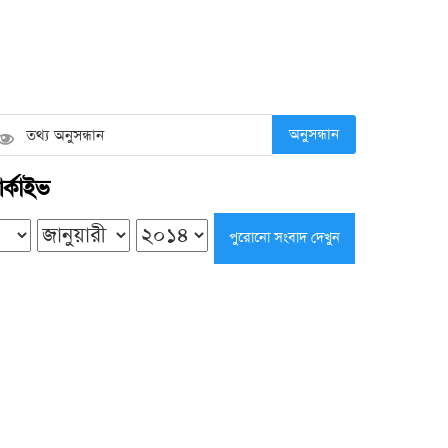
শুক্রবার ● ৭ আগস্ট ২০২৬
বরিশালে বিভাগীয় পাঠক সমাবেশ, বইপাঠে
আলোকিত সমাজ গড়ার আহ্বান
অনুসন্ধান
শুক্রবার ● ৭ আগস্ট ২০২৬
র্কাইভ
ছুটির দিনেও মুমিনের করণীয় কী
শুক্রবার ● ৭ আগস্ট ২০২৬
খুতবার সময় দানবাক্সে টাকা তোলা কি
শরিয়তসম্মত?
শুক্রবার ● ৭ আগস্ট ২০২৬