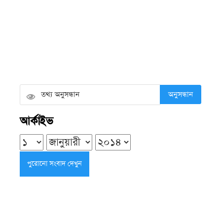
শনিবার ● ৮ আগস্ট ২০২৬
বোবায় ধরা কী, কেন হয় এবং এ সময়
শরীরে কী ঘটে?
শনিবার ● ৮ আগস্ট ২০২৬
অনুসন্ধান
এলজিইডির উন্নয়ন কাজে গতি ও মান
আর্কাইভ
বাড়ানোর নির্দেশ চিফ হুইপের
শুক্রবার ● ৭ আগস্ট ২০২৬
দুমকির আঙ্গারিয়ায় চেয়ারম্যান প্রার্থী
দেলোয়ার খানের মতবিনিময় সভা
শুক্রবার ● ৭ আগস্ট ২০২৬