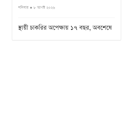
শনিবার ● ৮ আগস্ট ২০২৬
স্থায়ী চাকরির অপেক্ষায় ১৭ বছর, অবশেষে
লাশ হলেন সাগর
শনিবার ● ৮ আগস্ট ২০২৬
কালো পোশাকে কি সত্যিই স্লিম দেখায়
শরীর?
শনিবার ● ৮ আগস্ট ২০২৬
গ্যাসের চাপ কম থাকলে দ্রুত রান্না
সারানোর সহজ কৌশল