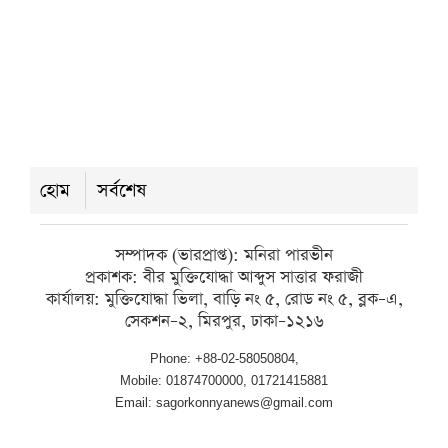
উদ্যোক্তার ১৫ লাখ টাকার ক্ষতির অভিযোগ
শুক্রবার ● ৭ আগস্ট ২০২৬
ভারপ্রাপ্তদের ভরসায় চলছে শিক্ষা কার্যক্রম,
কয়রার ৮৩ সরকারি প্রাথমিক বিদ্যালয়ে
হোম
সর্বশেষ
নেই প্রধান শিক্ষক
শুক্রবার ● ৭ আগস্ট ২০২৬
সম্পাদক (ভারপ্রাপ্ত): মনিরা পারভীন
প্রকাশক: বীর মুক্তিযোদ্ধা আব্দুস সাত্তার ফরাজী
কার্যালয়: মুক্তিযোদ্ধা ভিলা, বাড়ি নং ৫, রোড নং ৫, ব্লক–এ,
সেকশন–২, মিরপুর, ঢাকা–১২১৬
Phone: +88-02-58050804,
Mobile: 01874700000, 01721415881
Email: sagorkonnyanews@gmail.com