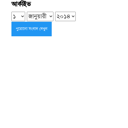
আর্কাইভ
বাড়ানোর নির্দেশ চিফ হুইপের
শুক্রবার ● ৭ আগস্ট ২০২৬
দুমকির আঙ্গারিয়ায় চেয়ারম্যান প্রার্থী
দেলোয়ার খানের মতবিনিময় সভা
শুক্রবার ● ৭ আগস্ট ২০২৬
পিরোজপুরে বৃক্ষরোপণ অভিযান ও
বৃক্ষমেলার উদ্বোধন
শুক্রবার ● ৭ আগস্ট ২০২৬
কলাপাড়ায় সৌদি খেজুরের বাগানে তাণ্ডব,