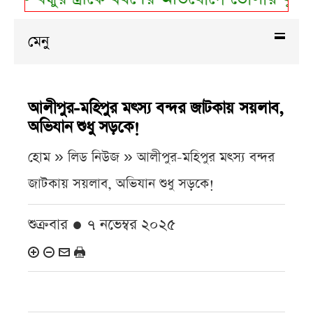
মেনু
আলীপুর-মহিপুর মৎস্য বন্দর জাটকায় সয়লাব,
অভিযান শুধু সড়কে!
হোম » লিড নিউজ »
আলীপুর-মহিপুর মৎস্য বন্দর
জাটকায় সয়লাব, অভিযান শুধু সড়কে!
শুক্রবার ● ৭ নভেম্বর ২০২৫