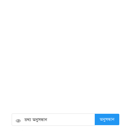
কালো পোশাকে কি সত্যিই স্লিম দেখায়
শরীর?
শনিবার ● ৮ আগস্ট ২০২৬
গ্যাসের চাপ কম থাকলে দ্রুত রান্না
সারানোর সহজ কৌশল
শনিবার ● ৮ আগস্ট ২০২৬
বোবায় ধরা কী, কেন হয় এবং এ সময়
শরীরে কী ঘটে?
শনিবার ● ৮ আগস্ট ২০২৬
অনুসন্ধান
এলজিইডির উন্নয়ন কাজে গতি ও মান