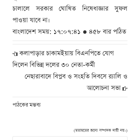
চালালে সরকার ঘোষিত নিষেধাজ্ঞার সুফল
পাওয়া যাবে না।
বাংলাদেশ সময়: ১৭:০৭:৪১ ● ৪৫৮ বার পঠিত
কলাপাড়ার চাকামইয়ায় বিএনপিতে যোগ
দিলেন বিভিন্ন দলের ৩০ নেতা-কর্মী
নেছারাবাদে বিপ্লব ও সংহতি দিবসে র‌্যালি ও
আলোচনা সভা
পাঠকের মন্তব্য
(মতামতের জন্যে সম্পাদক দায়ী নয়।)