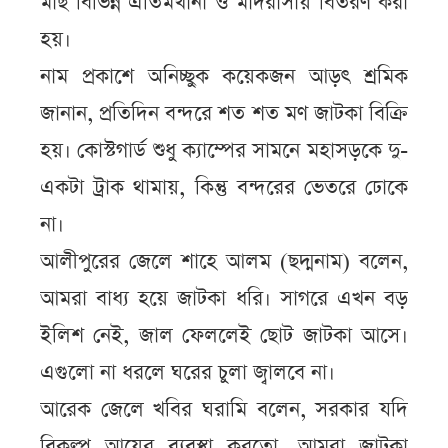
মাছ বিভিন্ন এতিমখানা ও মাদরাসায় বিতরণ করা
হয়।
নাম প্রকাশে অনিচ্ছুক কয়েকজন আড়ৎ শ্রমিক
জানান, প্রতিদিন বন্দরে শত শত মণ জাটকা বিক্রি
হয়। কোস্টগার্ড শুধু ক্যাম্পের সামনে মহাসড়কে দু-
একটা ট্রাক থামায়, কিন্তু বন্দরের ভেতরে ঢোকে
না।
আলীপুরের জেলে শাহে আলম (ছদ্মনাম) বলেন,
আমরা বাধ্য হয়ে জাটকা ধরি। সাগরে এখন বড়
ইলিশ নেই, জাল ফেললেই ছোট জাটকা আসে।
এগুলো না ধরলে ঘরের চুলা জ্বালবে না।
আরেক জেলে খবির ঘরামি বলেন, সরকার যদি
বিকল্প আয়ের ব্যবস্থা করতো, আমরা জাটকা