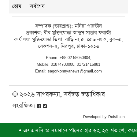
হোম
সর্বশেষ
আহত ৬
রবিবার ● ৯ আগস্ট ২০২৬
সম্পাদক (ভারপ্রাপ্ত): মনিরা পারভীন
প্রকাশক: বীর মুক্তিযোদ্ধা আব্দুস সাত্তার ফরাজী
কার্যালয়: মুক্তিযোদ্ধা ভিলা, বাড়ি নং ৫, রোড নং ৫, ব্লক–এ,
সেকশন–২, মিরপুর, ঢাকা–১২১৬
Phone: +88-02-58050804,
Mobile: 01874700000, 01721415881
Email: sagorkonnyanews@gmail.com
© ২০২৬ সাগরকন্যা, সর্বস্বত্ব স্বত্বাধিকার
সংরক্ষিত।
Developed by:
Dotsilicon
•
এসএসসি ও সমমানে পাসের হার ৬২.২৫ শতাংশ, কমেছে