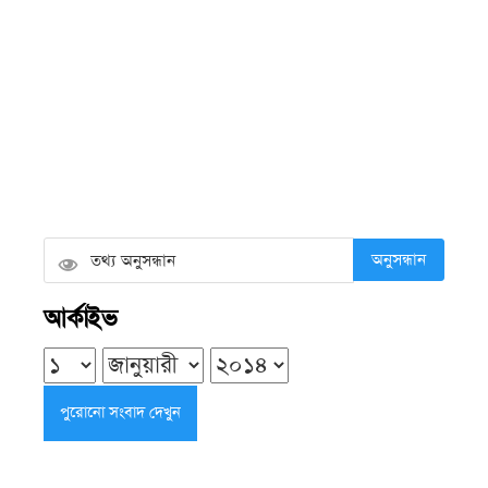
আমি সাংবাদিক
সোমবার ● ১০ আগস্ট ২০২৬
লোডশেডিংয়ে তীব্র বরফ সংকট, সাগরে
যেতে পারছেন না শত শত জেলে
সোমবার ● ১০ আগস্ট ২০২৬
অনুসন্ধান
ইয়াসিরের মৃত্যুর প্রতিবাদে বরিশাল
আর্কাইভ
বিশ্ববিদ্যালয় শিক্ষার্থীদের সড়ক অবরোধ
সোমবার ● ১০ আগস্ট ২০২৬
গৌরনদীতে মাদকাসক্ত দুই ছেলের হাতে মা