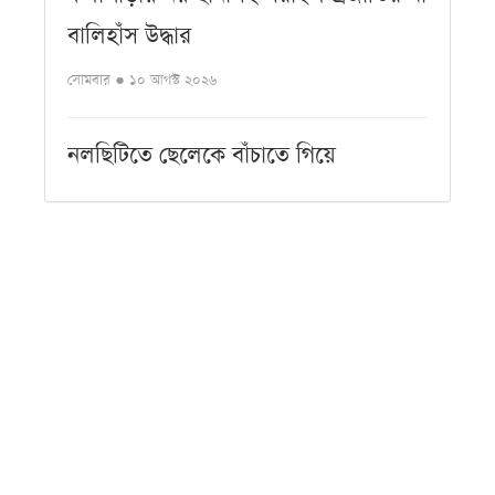
বালিহাঁস উদ্ধার
সোমবার ● ১০ আগস্ট ২০২৬
নলছিটিতে ছেলেকে বাঁচাতে গিয়ে
প্রতিপক্ষের পিটুনিতে বাবা নিহত
সোমবার ● ১০ আগস্ট ২০২৬
এসএসসি ও সমমানে পাসের হার ৬২.২৫
শতাংশ, কমেছে জিপিএ-৫
সোমবার ● ১০ আগস্ট ২০২৬
আজকের কবিতা-