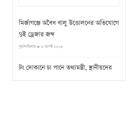
মির্জাগঞ্জে অবৈধ বালু উত্তোলনের অভিযোগে
দুই ড্রেজার জব্দ
বৃহস্পতিবার ● ৬ আগস্ট ২০২৬
টং দোকানে চা পানে তথ্যমন্ত্রী, স্থানীয়দের
সঙ্গে কুশল বিনিময়
বৃহস্পতিবার ● ৬ আগস্ট ২০২৬
বকুলতলায় ফিরছে বকুল, তালতলায় তাল:
বাবুগঞ্জ কৃষি বিভাগের ব্যতিক্রমী উদ্যোগ
বৃহস্পতিবার ● ৬ আগস্ট ২০২৬