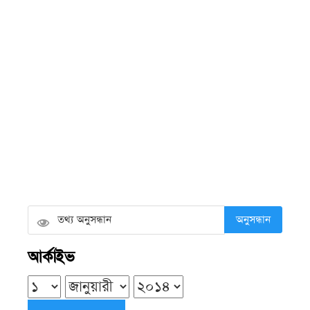
চরফ্যাশনে শিক্ষক পেটানোর মামলায় প্রধান
শিক্ষকসহ তিনজন কারাগারে
বৃহস্পতিবার ● ৬ আগস্ট ২০২৬
জেলে আটক ছেলের সঙ্গে শেষ দেখা হলো
না বাবার, পথে হৃদ্‌রোগে মৃত্যু
বৃহস্পতিবার ● ৬ আগস্ট ২০২৬
অনুসন্ধান
অভিযোগ তদন্তে গিয়ে কর্মকর্তার সামনেই
আর্কাইভ
সংঘর্ষ, অসম্পূর্ণ রইল তদন্ত
বৃহস্পতিবার ● ৬ আগস্ট ২০২৬