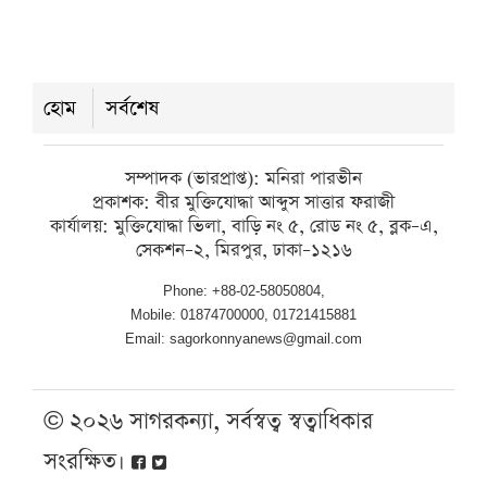
আন্তঃজেলা ডাকাত দলের সদস্য আটক
বৃহস্পতিবার ● ৬ আগস্ট ২০২৬
হোম
সর্বশেষ
কলাপাড়ায় এমপি মোশাররফ হোসেনের
সঙ্গে ব্যবসায়ী নেতাদের সৌজন্য সাক্ষাৎ
সম্পাদক (ভারপ্রাপ্ত): মনিরা পারভীন
প্রকাশক: বীর মুক্তিযোদ্ধা আব্দুস সাত্তার ফরাজী
বৃহস্পতিবার ● ৬ আগস্ট ২০২৬
কার্যালয়: মুক্তিযোদ্ধা ভিলা, বাড়ি নং ৫, রোড নং ৫, ব্লক–এ,
সেকশন–২, মিরপুর, ঢাকা–১২১৬
Phone: +88-02-58050804,
Mobile: 01874700000, 01721415881
Email: sagorkonnyanews@gmail.com
© ২০২৬ সাগরকন্যা, সর্বস্বত্ব স্বত্বাধিকার
সংরক্ষিত।