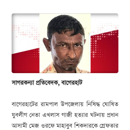
সাগরকন্যা প্রতিবেদক, বাগেরহাট
বাগেরহাটের রামপাল উপজেলায় নিষিদ্ধ ঘোষিত
যুবলীগ নেতা এখলাস গাজী হত্যার ঘটনায় প্রধান
আসামী মেজ ওরফে মাহাবুব শিকদারকে গ্রেফতার