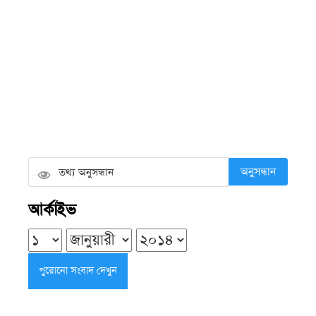
উদ্যোক্তার ১৫ লাখ টাকার ক্ষতির অভিযোগ
শুক্রবার ● ৭ আগস্ট ২০২৬
ভারপ্রাপ্তদের ভরসায় চলছে শিক্ষা কার্যক্রম,
কয়রার ৮৩ সরকারি প্রাথমিক বিদ্যালয়ে
নেই প্রধান শিক্ষক
অনুসন্ধান
শুক্রবার ● ৭ আগস্ট ২০২৬
আর্কাইভ
কলাপাড়ায় ওলামা দলের বৃক্ষরোপণ
কর্মসূচির উদ্বোধন করলেন এমপি এবিএম
মোশাররফ হোসেন
শুক্রবার ● ৭ আগস্ট ২০২৬