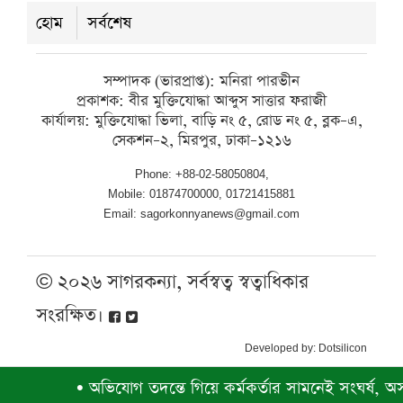
শুক্রবার ● ৭ আগস্ট ২০২৬
হোম
সর্বশেষ
গৌরনদীর কমলাপুরে ঐতিহ্যবাহী খাল
সম্পাদক (ভারপ্রাপ্ত): মনিরা পারভীন
রক্ষায় পরিচ্ছন্নতা ও সচেতনতামূলক কর্মসূচি
প্রকাশক: বীর মুক্তিযোদ্ধা আব্দুস সাত্তার ফরাজী
কার্যালয়: মুক্তিযোদ্ধা ভিলা, বাড়ি নং ৫, রোড নং ৫, ব্লক–এ,
শুক্রবার ● ৭ আগস্ট ২০২৬
সেকশন–২, মিরপুর, ঢাকা–১২১৬
Phone: +88-02-58050804,
Mobile: 01874700000, 01721415881
Email: sagorkonnyanews@gmail.com
© ২০২৬ সাগরকন্যা, সর্বস্বত্ব স্বত্বাধিকার
সংরক্ষিত।
Developed by:
Dotsilicon
•
অভিযোগ তদন্তে গিয়ে কর্মকর্তার সামনেই সংঘর্ষ, অসম্পূ