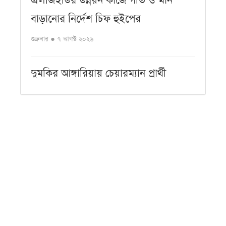
এলজিইডির উন্নয়ন কাজে গতি ও মান
বাড়ানোর নির্দেশ চিফ হুইপের
শুক্রবার ● ৭ আগস্ট ২০২৬
দুমকির আঙ্গারিয়ায় চেয়ারম্যান প্রার্থী
দেলোয়ার খানের মতবিনিময় সভা
শুক্রবার ● ৭ আগস্ট ২০২৬
পিরোজপুরে বৃক্ষরোপণ অভিযান ও
বৃক্ষমেলার উদ্বোধন
শুক্রবার ● ৭ আগস্ট ২০২৬
কলাপাড়ায় সৌদি খেজুরের বাগানে তাণ্ডব,