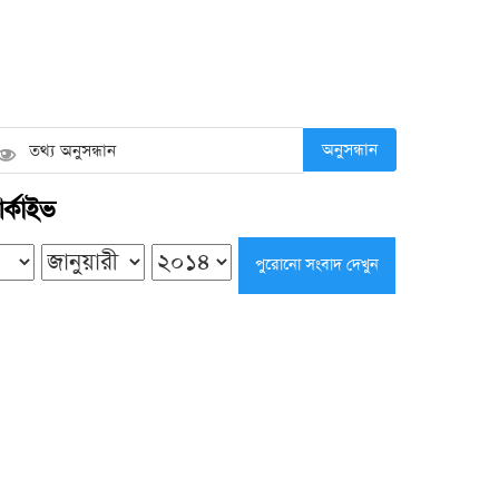
কলাপাড়ায় সৌদি খেজুরের বাগানে তাণ্ডব,
উদ্যোক্তার ১৫ লাখ টাকার ক্ষতির অভিযোগ
শুক্রবার ● ৭ আগস্ট ২০২৬
অনুসন্ধান
র্কাইভ
ভারপ্রাপ্তদের ভরসায় চলছে শিক্ষা কার্যক্রম,
কয়রার ৮৩ সরকারি প্রাথমিক বিদ্যালয়ে নেই
প্রধান শিক্ষক
শুক্রবার ● ৭ আগস্ট ২০২৬
কলাপাড়ায় ওলামা দলের বৃক্ষরোপণ
কর্মসূচির উদ্বোধন করলেন এমপি এবিএম
মোশাররফ হোসেন