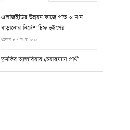
এলজিইডির উন্নয়ন কাজে গতি ও মান
বাড়ানোর নির্দেশ চিফ হুইপের
শুক্রবার ● ৭ আগস্ট ২০২৬
দুমকির আঙ্গারিয়ায় চেয়ারম্যান প্রার্থী
দেলোয়ার খানের মতবিনিময় সভা
শুক্রবার ● ৭ আগস্ট ২০২৬
পিরোজপুরে বৃক্ষরোপণ অভিযান ও
বৃক্ষমেলার উদ্বোধন
শুক্রবার ● ৭ আগস্ট ২০২৬