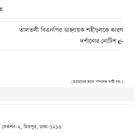
ত
তালতলী বিএনপির আহ্বায়ক শহীদুলকে কারণ
দর্শানোর নোটিশ
(মতামতের জন্যে সম্পাদক দায়ী নয়।)
ক–এ, সেকশন–২, মিরপুর, ঢাকা–১২১৬