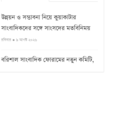
উন্নয়ন ও সম্ভাবনা নিয়ে কুয়াকাটার
সাংবাদিকদের সঙ্গে সাংসদের মতবিনিময়
রবিবার ● ৯ আগস্ট ২০২৬
বরিশাল সাংবাদিক ফোরামের নতুন কমিটি,
সভাপতি সুমন সম্পাদক সাঈদ পান্থ
শনিবার ● ৮ আগস্ট ২০২৬
কুয়াকাটা সৈকতের ভাঙনকবলিত এলাকা
পরিদর্শনে এমপি মোশাররফ
শনিবার ● ৮ আগস্ট ২০২৬