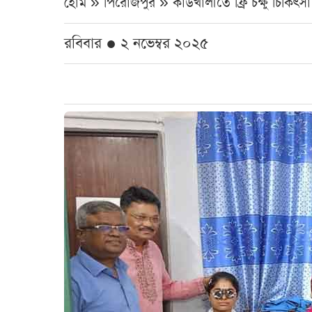
হোম » পিরোজপুর »
কাউখালীতে ফ্রি চক্ষু চিকিৎসা 
রবিবার ● ২ নভেম্বর ২০২৫