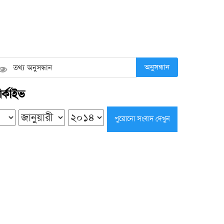
বেতাগীতে বিধবা গৃহবধূকে মারধর ও
শ্লীলতাহানির অভিযোগ
শনিবার ● ৮ আগস্ট ২০২৬
অনুসন্ধান
র্কাইভ
গৌরনদীতে নারীকে অর্ধউলঙ্গ করে ভিডিও
ধারণ, যুবদল কর্মীর বিরুদ্ধে অভিযোগ
শনিবার ● ৮ আগস্ট ২০২৬
বাবুগঞ্জে এক মাসেও সন্ধান মেলেনি চার
সন্তানের জননীর
শনিবার ● ৮ আগস্ট ২০২৬