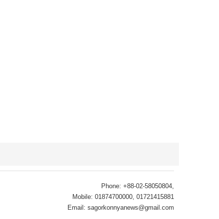
গলাচিপায় সাপের কামড়ে বিএনপি নেতার
মৃত্যু, অ্যান্টিভেনম না দেওয়ার অভিযোগ
শনিবার ● ৮ আগস্ট ২০২৬
Phone: +88-02-58050804,
Mobile: 01874700000, 01721415881
Email: sagorkonnyanews@gmail.com