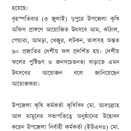
হয়েছে।
বৃহস্পতিবার (৩ জুলাই) দুপুরে উপজেলা কৃষি
অফিস প্রাঙ্গণে আয়োজিত উৎসবে আম, কাঁঠাল,
পেয়ারা, আমড়া, খেজুর, লটকন, তালসহ অন্তত
৬০ প্রজাতির দেশীয় ফল প্রদর্শিত হয়। দেশীয়
ফলের পুষ্টিগুণ ও জনসচেতনতা বাড়াতে এমন
উৎসবের আয়োজন বলে জানিয়েছেন
আয়োজকরা।
উপজেলা কৃষি কর্মকর্তা কৃষিবিদ মো. আবদুল্লাহ
আল মামুনের সভাপতিত্বে অনুষ্ঠানের উদ্বোধন
করেন উপজেলা নির্বাহী কর্মকর্তা (ইউএনও) মো.