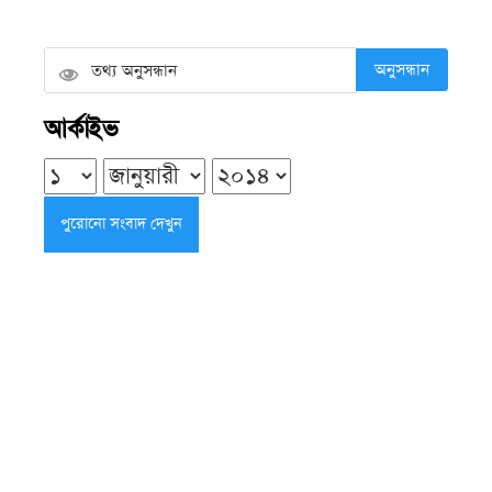
শনিবার ● ৮ আগস্ট ২০২৬
অনুসন্ধান
এলজিইডির উন্নয়ন কাজে গতি ও মান
আর্কাইভ
বাড়ানোর নির্দেশ চিফ হুইপের
শুক্রবার ● ৭ আগস্ট ২০২৬
দুমকির আঙ্গারিয়ায় চেয়ারম্যান প্রার্থী
দেলোয়ার খানের মতবিনিময় সভা
শুক্রবার ● ৭ আগস্ট ২০২৬
পিরোজপুরে বৃক্ষরোপণ অভিযান ও
বৃক্ষমেলার উদ্বোধন