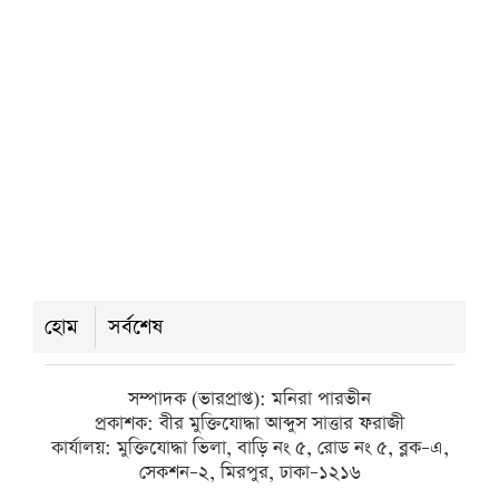
শুক্রবার ● ৭ আগস্ট ২০২৬
কলাপাড়ায় সৌদি খেজুরের বাগানে তাণ্ডব,
উদ্যোক্তার ১৫ লাখ টাকার ক্ষতির অভিযোগ
শুক্রবার ● ৭ আগস্ট ২০২৬
ভারপ্রাপ্তদের ভরসায় চলছে শিক্ষা কার্যক্রম,
কয়রার ৮৩ সরকারি প্রাথমিক বিদ্যালয়ে
হোম
সর্বশেষ
নেই প্রধান শিক্ষক
শুক্রবার ● ৭ আগস্ট ২০২৬
সম্পাদক (ভারপ্রাপ্ত): মনিরা পারভীন
প্রকাশক: বীর মুক্তিযোদ্ধা আব্দুস সাত্তার ফরাজী
কার্যালয়: মুক্তিযোদ্ধা ভিলা, বাড়ি নং ৫, রোড নং ৫, ব্লক–এ,
সেকশন–২, মিরপুর, ঢাকা–১২১৬