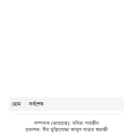
প্রশাসন, মিলল খাবার-অর্থ ও ঘর
সোমবার ● ১০ আগস্ট ২০২৬
সৌদি আরবে সোফা কারখানায় আগুন,
আত্রাইয়ের ৭ জনের মৃত্যু
সোমবার ● ১০ আগস্ট ২০২৬
বরিশালে বিআরটিসি বাস-মাহিন্দ্রার
মুখোমুখি সংঘর্ষে নিহত ১, ববি শিক্ষার্থীসহ
হোম
সর্বশেষ
আহত ৬
রবিবার ● ৯ আগস্ট ২০২৬
সম্পাদক (ভারপ্রাপ্ত): মনিরা পারভীন
প্রকাশক: বীর মুক্তিযোদ্ধা আব্দুস সাত্তার ফরাজী