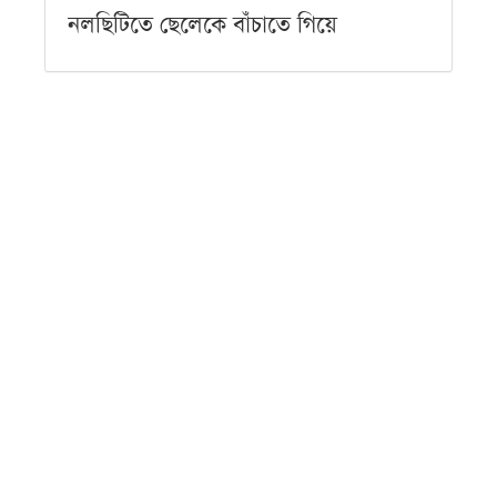
নলছিটিতে ছেলেকে বাঁচাতে গিয়ে
প্রতিপক্ষের পিটুনিতে বাবা নিহত
সোমবার ● ১০ আগস্ট ২০২৬
এসএসসি ও সমমানে পাসের হার ৬২.২৫
শতাংশ, কমেছে জিপিএ-৫
সোমবার ● ১০ আগস্ট ২০২৬
আজকের কবিতা-
আমি সাংবাদিক
সোমবার ● ১০ আগস্ট ২০২৬