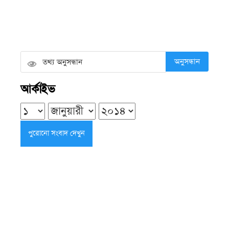
লোডশেডিংয়ে তীব্র বরফ সংকট, সাগরে
যেতে পারছেন না শত শত জেলে
সোমবার ● ১০ আগস্ট ২০২৬
অনুসন্ধান
ইয়াসিরের মৃত্যুর প্রতিবাদে বরিশাল
আর্কাইভ
বিশ্ববিদ্যালয় শিক্ষার্থীদের সড়ক অবরোধ
সোমবার ● ১০ আগস্ট ২০২৬
গৌরনদীতে মাদকাসক্ত দুই ছেলের হাতে মা
ও ভিক্ষুক নির্যাতন, যমজ ভাই গ্রেপ্তার
সোমবার ● ১০ আগস্ট ২০২৬
অভাবে চুল বিক্রি করা রেহানার পাশে