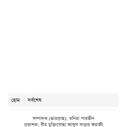
রবিবার ● ৯ আগস্ট ২০২৬
উন্নয়ন ও সম্ভাবনা নিয়ে কুয়াকাটার
সাংবাদিকদের সঙ্গে সাংসদের মতবিনিময়
রবিবার ● ৯ আগস্ট ২০২৬
বরিশাল সাংবাদিক ফোরামের নতুন কমিটি,
সভাপতি সুমন সম্পাদক সাঈদ পান্থ
শনিবার ● ৮ আগস্ট ২০২৬
হোম
সর্বশেষ
সম্পাদক (ভারপ্রাপ্ত): মনিরা পারভীন
প্রকাশক: বীর মুক্তিযোদ্ধা আব্দুস সাত্তার ফরাজী