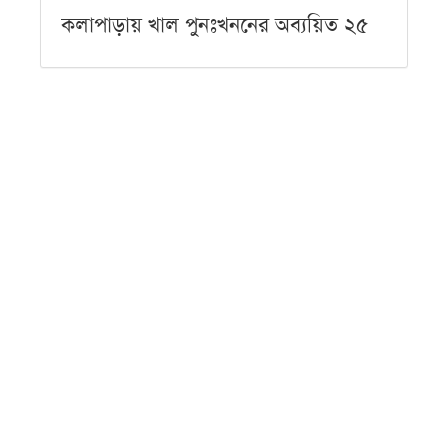
কলাপাড়ায় খাল পুনঃখননের অব্যয়িত ২৫
লাখ টাকা সরকারি কোষাগারে
রবিবার ● ৯ আগস্ট ২০২৬
কয়রায় আন্তর্জাতিক আদিবাসী দিবস পালিত
রবিবার ● ৯ আগস্ট ২০২৬
মার্কিন রাষ্ট্রদূতের গৌরনদী সফর ঘিরে
প্রস্তুতি, গির্জা পরিদর্শনে ইউএনও
রবিবার ● ৯ আগস্ট ২০২৬
ভীমরুলীর ভাসমান পেয়ারার হাটে মার্কিন