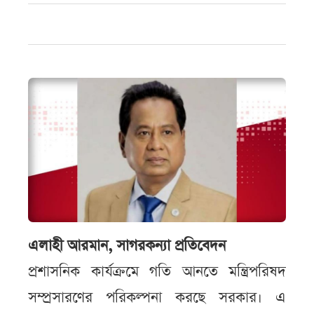
এলাহী আরমান, সাগরকন্যা প্রতিবেদন
প্রশাসনিক কার্যক্রমে গতি আনতে মন্ত্রিপরিষদ
সম্প্রসারণের পরিকল্পনা করছে সরকার। এ