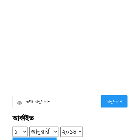
শুক্রবার ● ৭ আগস্ট ২০২৬
কলাপাড়ায় সৌদি খেজুরের বাগানে তাণ্ডব,
উদ্যোক্তার ১৫ লাখ টাকার ক্ষতির অভিযোগ
শুক্রবার ● ৭ আগস্ট ২০২৬
ভারপ্রাপ্তদের ভরসায় চলছে শিক্ষা কার্যক্রম,
কয়রার ৮৩ সরকারি প্রাথমিক বিদ্যালয়ে
নেই প্রধান শিক্ষক
অনুসন্ধান
শুক্রবার ● ৭ আগস্ট ২০২৬
আর্কাইভ
কলাপাড়ায় ওলামা দলের বৃক্ষরোপণ
কর্মসূচির উদ্বোধন করলেন এমপি এবিএম