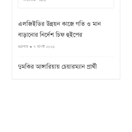
এলজিইডির উন্নয়ন কাজে গতি ও মান
বাড়ানোর নির্দেশ চিফ হুইপের
শুক্রবার ● ৭ আগস্ট ২০২৬
দুমকির আঙ্গারিয়ায় চেয়ারম্যান প্রার্থী
দেলোয়ার খানের মতবিনিময় সভা
শুক্রবার ● ৭ আগস্ট ২০২৬
পিরোজপুরে বৃক্ষরোপণ অভিযান ও
বৃক্ষমেলার উদ্বোধন