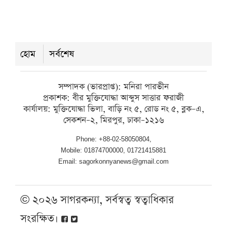
গ্রামের ‘রাজা ইলিশ’, বিক্রি ১৪ হাজার
টাকায়
শুক্রবার ● ৭ আগস্ট ২০২৬
হোম
সর্বশেষ
গৌরনদীর কমলাপুরে ঐতিহ্যবাহী খাল
সম্পাদক (ভারপ্রাপ্ত): মনিরা পারভীন
রক্ষায় পরিচ্ছন্নতা ও সচেতনতামূলক কর্মসূচি
প্রকাশক: বীর মুক্তিযোদ্ধা আব্দুস সাত্তার ফরাজী
কার্যালয়: মুক্তিযোদ্ধা ভিলা, বাড়ি নং ৫, রোড নং ৫, ব্লক–এ,
শুক্রবার ● ৭ আগস্ট ২০২৬
সেকশন–২, মিরপুর, ঢাকা–১২১৬
Phone: +88-02-58050804,
Mobile: 01874700000, 01721415881
Email: sagorkonnyanews@gmail.com
© ২০২৬ সাগরকন্যা, সর্বস্বত্ব স্বত্বাধিকার
সংরক্ষিত।