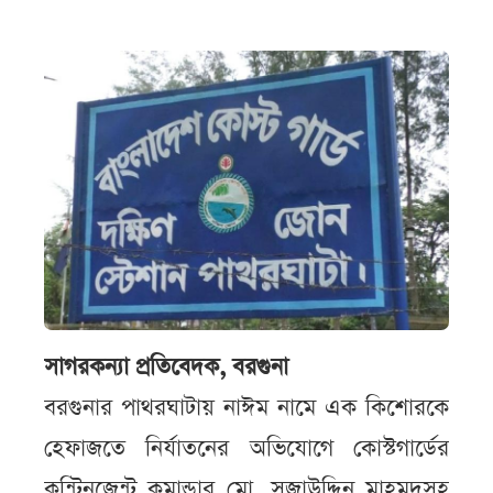
সাগরকন্যা প্রতিবেদক, বরগুনা
বরগুনার পাথরঘাটায় নাঈম নামে এক কিশোরকে
হেফাজতে নির্যাতনের অভিযোগে কোস্টগার্ডের
কন্টিনজেন্ট কমান্ডার মো. সুজাউদ্দিন মাহমুদসহ