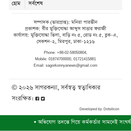
হোম
সর্বশেষ
কলাপাড়ায় এমপি মোশাররফ হোসেনের
সঙ্গে ব্যবসায়ী নেতাদের সৌজন্য সাক্ষাৎ
সম্পাদক (ভারপ্রাপ্ত): মনিরা পারভীন
প্রকাশক: বীর মুক্তিযোদ্ধা আব্দুস সাত্তার ফরাজী
বৃহস্পতিবার ● ৬ আগস্ট ২০২৬
কার্যালয়: মুক্তিযোদ্ধা ভিলা, বাড়ি নং ৫, রোড নং ৫, ব্লক–এ,
সেকশন–২, মিরপুর, ঢাকা–১২১৬
Phone: +88-02-58050804,
Mobile: 01874700000, 01721415881
Email: sagorkonnyanews@gmail.com
© ২০২৬ সাগরকন্যা, সর্বস্বত্ব স্বত্বাধিকার
সংরক্ষিত।
Developed by:
Dotsilicon
•
অভিযোগ তদন্তে গিয়ে কর্মকর্তার সামনেই সংঘর্ষ, 