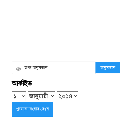
শিক্ষকসহ তিনজন কারাগারে
বৃহস্পতিবার ● ৬ আগস্ট ২০২৬
জেলে আটক ছেলের সঙ্গে শেষ দেখা হলো
না বাবার, পথে হৃদ্‌রোগে মৃত্যু
বৃহস্পতিবার ● ৬ আগস্ট ২০২৬
অনুসন্ধান
অভিযোগ তদন্তে গিয়ে কর্মকর্তার সামনেই
আর্কাইভ
সংঘর্ষ, অসম্পূর্ণ রইল তদন্ত
বৃহস্পতিবার ● ৬ আগস্ট ২০২৬
এসএসসি ও সমমানের ফল প্রকাশের
তারিখ ঘোষণা, প্রথম শ্রেণিতে ভর্তি হবে