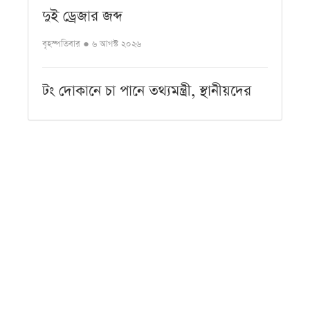
দুই ড্রেজার জব্দ
বৃহস্পতিবার ● ৬ আগস্ট ২০২৬
টং দোকানে চা পানে তথ্যমন্ত্রী, স্থানীয়দের
সঙ্গে কুশল বিনিময়
বৃহস্পতিবার ● ৬ আগস্ট ২০২৬
বকুলতলায় ফিরছে বকুল, তালতলায় তাল:
বাবুগঞ্জ কৃষি বিভাগের ব্যতিক্রমী উদ্যোগ
বৃহস্পতিবার ● ৬ আগস্ট ২০২৬
চরফ্যাশনে শিক্ষক পেটানোর মামলায় প্রধান