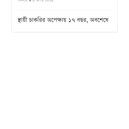
শনিবার ● ৮ আগস্ট ২০২৬
স্থায়ী চাকরির অপেক্ষায় ১৭ বছর, অবশেষে
লাশ হলেন সাগর
শনিবার ● ৮ আগস্ট ২০২৬
কালো পোশাকে কি সত্যিই স্লিম দেখায়
শরীর?
শনিবার ● ৮ আগস্ট ২০২৬
গ্যাসের চাপ কম থাকলে দ্রুত রান্না
সারানোর সহজ কৌশল
শনিবার ● ৮ আগস্ট ২০২৬