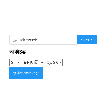
বোবায় ধরা কী, কেন হয় এবং এ সময়
শরীরে কী ঘটে?
শনিবার ● ৮ আগস্ট ২০২৬
অনুসন্ধান
এলজিইডির উন্নয়ন কাজে গতি ও মান
আর্কাইভ
বাড়ানোর নির্দেশ চিফ হুইপের
শুক্রবার ● ৭ আগস্ট ২০২৬
দুমকির আঙ্গারিয়ায় চেয়ারম্যান প্রার্থী
দেলোয়ার খানের মতবিনিময় সভা
শুক্রবার ● ৭ আগস্ট ২০২৬