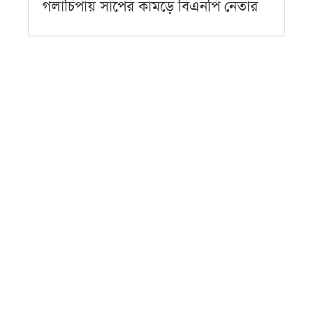
গলাচিপায় সাপের কামড়ে বিএনপি নেতার
মৃত্যু, অ্যান্টিভেনম না দেওয়ার অভিযোগ
শনিবার ● ৮ আগস্ট ২০২৬
কলাপাড়ায় পূজা উদযাপন পরিষদের ৪৩
সদস্যের আহ্বায়ক কমিটি
শনিবার ● ৮ আগস্ট ২০২৬
আগৈলঝাড়ায় ইউএনওর নির্দেশ অমান্য
করে ১৩ দিন পর সড়কের গাছ কাটার
অভিযোগ
শনিবার ● ৮ আগস্ট ২০২৬