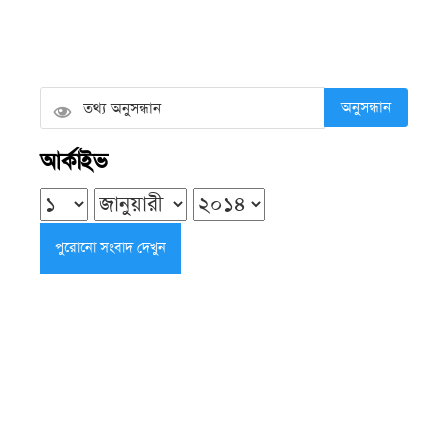
দেড় বছর পর কলাপাড়া হাসপাতালে চালু
হলো সিজারিয়ান অপারেশন
অনুসন্ধান
শনিবার ● ৮ আগস্ট ২০২৬
আর্কাইভ
বোমা হামলার ‘হাই অ্যালার্ট’ গুজব, জানাল
পুলিশ সদর দপ্তর
শনিবার ● ৮ আগস্ট ২০২৬
শরণখোলায় শিক্ষককে লাঞ্ছিত করার
প্রতিবাদে মানববন্ধন
শনিবার ● ৮ আগস্ট ২০২৬