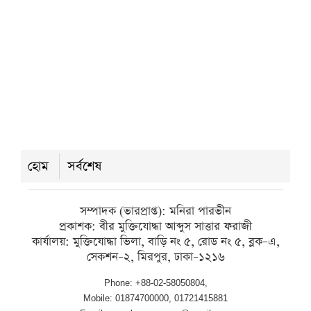
সাংবাদিকদের সঙ্গে সাংসদের মতবিনিময়
রবিবার ● ৯ আগস্ট ২০২৬
বরিশাল সাংবাদিক ফোরামের নতুন কমিটি,
সভাপতি সুমন সম্পাদক সাঈদ পান্থ
শনিবার ● ৮ আগস্ট ২০২৬
হোম
সর্বশেষ
সম্পাদক (ভারপ্রাপ্ত): মনিরা পারভীন
প্রকাশক: বীর মুক্তিযোদ্ধা আব্দুস সাত্তার ফরাজী
কার্যালয়: মুক্তিযোদ্ধা ভিলা, বাড়ি নং ৫, রোড নং ৫, ব্লক–এ,
সেকশন–২, মিরপুর, ঢাকা–১২১৬
Phone: +88-02-58050804,
Mobile: 01874700000, 01721415881