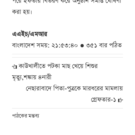
পরে ইফতার বিতরণ করে অনুষ্ঠান সমাপ্ত ঘোষণা
করা হয়।
এএইচ/এমআর
বাংলাদেশ সময়: ২১:৫৩:৪০ ● ৩৫১ বার পঠিত
কাউখালীতে পটকা মাছ খেয়ে শিশুর
মৃত্যু,শঙ্কায় ৪নারী
নেছারাবাদে পিতা-পুত্রকে মারধরের মামলায়
গ্রেফতার-১
পাঠকের মন্তব্য