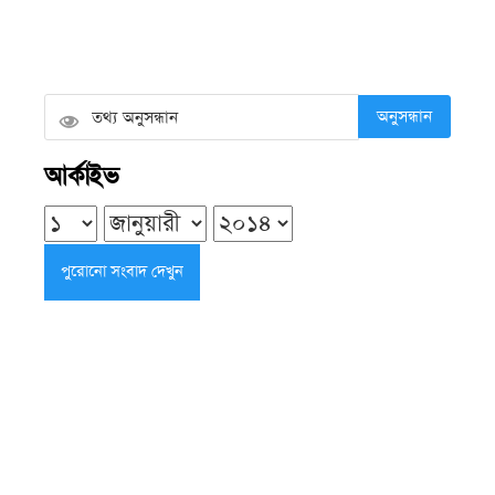
শুক্রবার ● ৭ আগস্ট ২০২৬
সাগর মোহনায় ধরা পড়ল ২ কেজি ৬০০
গ্রামের ‘রাজা ইলিশ’, বিক্রি ১৪ হাজার
অনুসন্ধান
টাকায়
আর্কাইভ
শুক্রবার ● ৭ আগস্ট ২০২৬
গৌরনদীর কমলাপুরে ঐতিহ্যবাহী খাল
রক্ষায় পরিচ্ছন্নতা ও সচেতনতামূলক কর্মসূচি
শুক্রবার ● ৭ আগস্ট ২০২৬
বাগেরহাটে পুকুর থেকে অজ্ঞাত নারীর
অর্ধগলিত মরদেহ উদ্ধার