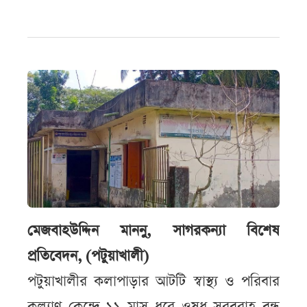
মেজবাহউদ্দিন মাননু, সাগরকন্যা বিশেষ
প্রতিবেদন, (পটুয়াখালী)
পটুয়াখালীর কলাপাড়ার আটটি স্বাস্থ্য ও পরিবার
কল্যাণ কেন্দ্রে ১১ মাস ধরে ওষুধ সরবরাহ বন্ধ