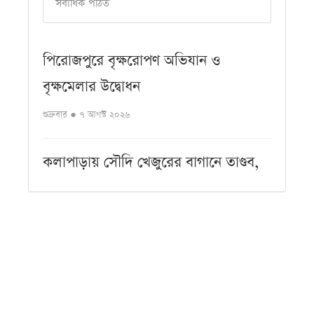
সর্বাধিক পঠিত
পিরোজপুরে বৃক্ষরোপণ অভিযান ও
বৃক্ষমেলার উদ্বোধন
শুক্রবার ● ৭ আগস্ট ২০২৬
কলাপাড়ায় সৌদি খেজুরের বাগানে তাণ্ডব,
উদ্যোক্তার ১৫ লাখ টাকার ক্ষতির অভিযোগ
শুক্রবার ● ৭ আগস্ট ২০২৬
ভারপ্রাপ্তদের ভরসায় চলছে শিক্ষা কার্যক্রম,
কয়রার ৮৩ সরকারি প্রাথমিক বিদ্যালয়ে