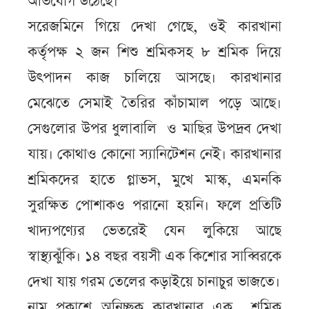
অভিযোগ উঠেছে।
সরেজমিনে গিয়ে দেখা গেছে, ওই কারখানা
কর্তৃপক্ষ ২ জন শিশু শ্রমিকসহ ৮ শ্রমিক দিয়ে
উৎপাদন কাজ চালিয়ে আসছে। কারখানার
মেঝেতে সেমাই তৈরির কাঁচামাল পড়ে আছে।
সেগুলোর উপর ধুলাবালি ও মাছির উপদ্রব দেখা
যায়। কোথাও কোনো স্যানিটেশন নেই। কারখানার
শ্রমিকদের হাতে গ্লাভস, মুখে মাস্ক, এমনকি
সুরক্ষিত পোশাকও পরানো হয়নি। ফলে প্রতিটি
খাদ্যপণ্যের ভেতরেই যেন লুকিয়ে আছে
স্বাস্থ্যঝুঁকি। ১৪ বছর বয়সী এক কিশোর সাব্বিরকে
দেখা যায় গরম তেলের কড়াইয়ে চানাচুর ভাজতে।
নাম প্রকাশে অনিচ্ছুক কারখানার এক শ্রমিক