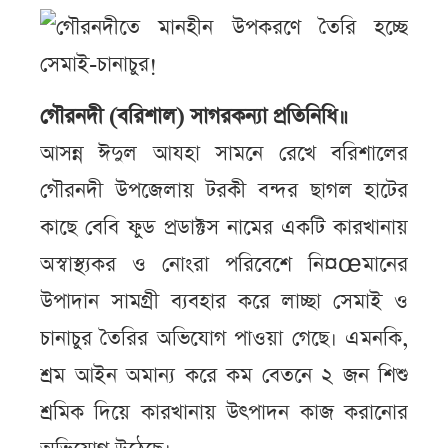
গৌরনদী (বরিশাল) সাগরকন্যা প্রতিনিধি॥
আসন্ন ঈদুল আযহা সামনে রেখে বরিশালের
গৌরনদী উপজেলায় টরকী বন্দর ছাগল হাটের
কাছে বেবি ফুড প্রডাক্টস নামের একটি কারখানায়
অস্বাস্থ্যকর ও নোংরা পরিবেশে নি¤œমানের
উপাদান সামগ্রী ব্যবহার করে লাচ্ছা সেমাই ও
চানাচুর তৈরির অভিযোগ পাওয়া গেছে। এমনকি,
শ্রম আইন অমান্য করে কম বেতনে ২ জন শিশু
শ্রমিক দিয়ে কারখানায় উৎপাদন কাজ করানোর