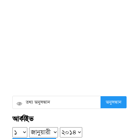
নেই প্রধান শিক্ষক
শুক্রবার ● ৭ আগস্ট ২০২৬
কলাপাড়ায় ওলামা দলের বৃক্ষরোপণ
কর্মসূচির উদ্বোধন করলেন এমপি এবিএম
মোশাররফ হোসেন
শুক্রবার ● ৭ আগস্ট ২০২৬
রাজনীতি সুস্থ সংস্কৃতির জায়গা, এখানে
মাস্তানদের স্থান নেই: ডা. শফিকুর রহমান
অনুসন্ধান
শুক্রবার ● ৭ আগস্ট ২০২৬
আর্কাইভ
পিরোজপুর বিজ্ঞান ও প্রযুক্তি বিশ্ববিদ্যালয়ে