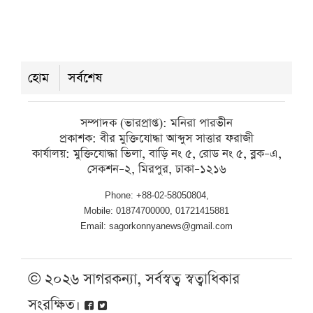
বাগেরহাটে পুকুর থেকে অজ্ঞাত নারীর
অর্ধগলিত মরদেহ উদ্ধার
শুক্রবার ● ৭ আগস্ট ২০২৬
হোম
সর্বশেষ
বরিশালে বিভাগীয় পাঠক সমাবেশ, বইপাঠে
সম্পাদক (ভারপ্রাপ্ত): মনিরা পারভীন
আলোকিত সমাজ গড়ার আহ্বান
প্রকাশক: বীর মুক্তিযোদ্ধা আব্দুস সাত্তার ফরাজী
কার্যালয়: মুক্তিযোদ্ধা ভিলা, বাড়ি নং ৫, রোড নং ৫, ব্লক–এ,
শুক্রবার ● ৭ আগস্ট ২০২৬
সেকশন–২, মিরপুর, ঢাকা–১২১৬
Phone: +88-02-58050804,
Mobile: 01874700000, 01721415881
Email: sagorkonnyanews@gmail.com
© ২০২৬ সাগরকন্যা, সর্বস্বত্ব স্বত্বাধিকার
সংরক্ষিত।