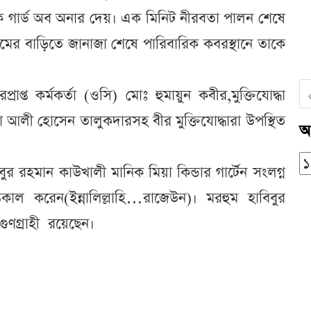
 গার্ড অব অনার দেয়। এক মিনিট নীরবতা পালন শেষে
রামের বাড়িতে জানাজা শেষে পারিবারিক কবরস্থানে তাকে
রাপ্ত কর্মকর্তা (ওসি) মোঃ হুমায়ুন কবীর,মুক্তিযোদ্ধা
ধা আলী হোসেন তালুকদারসহ বীর মুক্তিযোদ্ধারা উপস্থিত
আ
িবুর রহমান কাউখালী মানিক মিয়া কিন্ডার গার্টেন সংলগ্ন
ল করেন(ইন্নালিল্লাহি…রাজেউন)। মরহুম হাবিবুর
গুণগ্রাহী রয়েছেন।