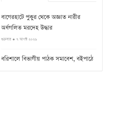
বাগেরহাটে পুকুর থেকে অজ্ঞাত নারীর
অর্ধগলিত মরদেহ উদ্ধার
শুক্রবার ● ৭ আগস্ট ২০২৬
বরিশালে বিভাগীয় পাঠক সমাবেশ, বইপাঠে
আলোকিত সমাজ গড়ার আহ্বান
শুক্রবার ● ৭ আগস্ট ২০২৬
ছুটির দিনেও মুমিনের করণীয় কী
শুক্রবার ● ৭ আগস্ট ২০২৬