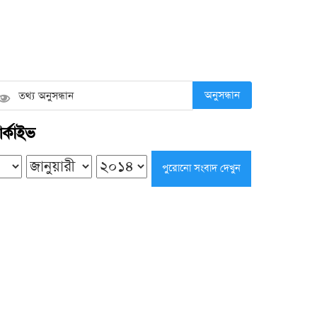
খুতবার সময় দানবাক্সে টাকা তোলা কি
শরিয়তসম্মত?
শুক্রবার ● ৭ আগস্ট ২০২৬
অনুসন্ধান
মির্জাগঞ্জে অবৈধ বালু উত্তোলনের অভিযোগে
র্কাইভ
দুই ড্রেজার জব্দ
বৃহস্পতিবার ● ৬ আগস্ট ২০২৬
টং দোকানে চা পানে তথ্যমন্ত্রী, স্থানীয়দের
সঙ্গে কুশল বিনিময়
বৃহস্পতিবার ● ৬ আগস্ট ২০২৬
বকুলতলায় ফিরছে বকুল, তালতলায় তাল: