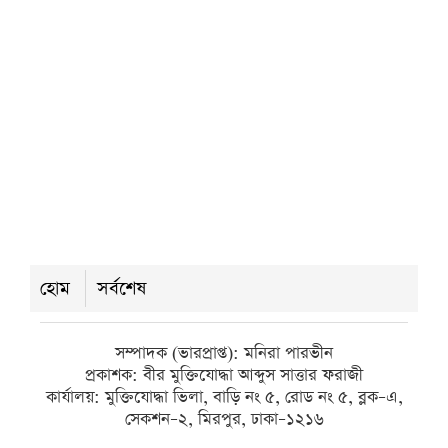
বুধবার ● ৫ আগস্ট ২০২৬
বরগুনায় শ্রদ্ধা ও নানা আয়োজনে পালিত
হলো জুলাই গণঅভ্যুত্থান দিবস
বুধবার ● ৫ আগস্ট ২০২৬
বোরহানউদ্দিনে স্কুলছাত্রীকে সংঘবদ্ধ ধর্ষণের
অভিযোগ, গ্রেপ্তার ৩
হোম
সর্বশেষ
বুধবার ● ৫ আগস্ট ২০২৬
সম্পাদক (ভারপ্রাপ্ত): মনিরা পারভীন
প্রকাশক: বীর মুক্তিযোদ্ধা আব্দুস সাত্তার ফরাজী
কার্যালয়: মুক্তিযোদ্ধা ভিলা, বাড়ি নং ৫, রোড নং ৫, ব্লক–এ,
সেকশন–২, মিরপুর, ঢাকা–১২১৬