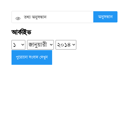
বুধবার ● ৫ আগস্ট ২০২৬
অনুসন্ধান
দুমকিতে ছাত্র হিযবুল্লাহর নতুন কমিটির
আর্কাইভ
শপথ ও পরিচিতি সভা অনুষ্ঠিত
বুধবার ● ৫ আগস্ট ২০২৬
জুলাই গণঅভ্যুত্থান দিবসে বেতাগীতে
বিএনপির গণমিছিল
বুধবার ● ৫ আগস্ট ২০২৬
বঙ্গোপসাগরে জেলের জালে ধরা পড়ল
বিরল ‘হলুদ সোনালি বাটা’