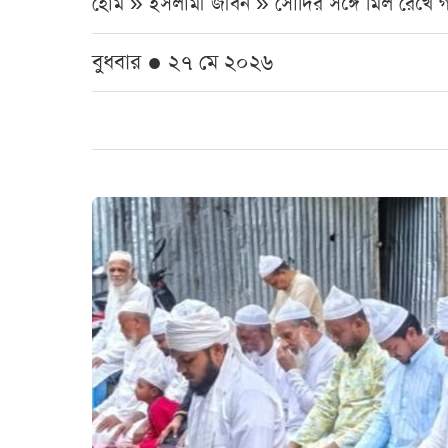
হোম » ইসলামী জীবন »
সৌদির সঙ্গে মিল রেখে
বুধবার ● ২৭ মে ২০২৬