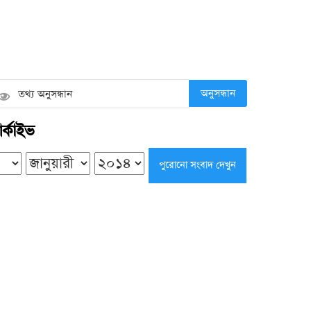
গ্যাসের চাপ কম থাকলে দ্রুত রান্না সারানোর
সহজ কৌশল
শনিবার ● ৮ আগস্ট ২০২৬
অনুসন্ধান
র্কাইভ
বোবায় ধরা কী, কেন হয় এবং এ সময়
শরীরে কী ঘটে?
শনিবার ● ৮ আগস্ট ২০২৬
এলজিইডির উন্নয়ন কাজে গতি ও মান
বাড়ানোর নির্দেশ চিফ হুইপের
শুক্রবার ● ৭ আগস্ট ২০২৬