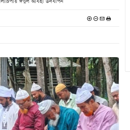
 গলাচিপায় ঈদুল আযহা উদযাপন