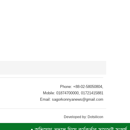
ভারপ্রাপ্তদের ভরসায় চলছে শিক্ষা কার্যক্রম,
কয়রার ৮৩ সরকারি প্রাথমিক বিদ্যালয়ে নেই
প্রধান শিক্ষক
শুক্রবার ● ৭ আগস্ট ২০২৬
Phone: +88-02-58050804,
Mobile: 01874700000, 01721415881
Email: sagorkonnyanews@gmail.com
Developed by:
Dotsilicon
•
অভিযোগ তদন্তে গিয়ে কর্মকর্তার সামনেই সংঘর্ষ, অসম্পূ