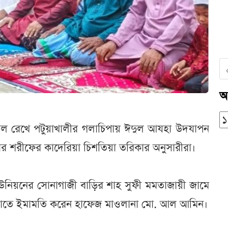
আ
 মিল রেখে পটুয়াখালীর গলাচিপায় ঈদুল আযহা উদযাপন
ার শরীফের কাদেরিয়া চিশতিয়া তরিকার অনুসারীরা।
উনিয়নের সোনাগাজী বাড়ির শাহ সুফী মমতাজায়ী জামে
 জামাতে ইমামতি করেন হাফেজ মাওলানা মো. আল আমিন।