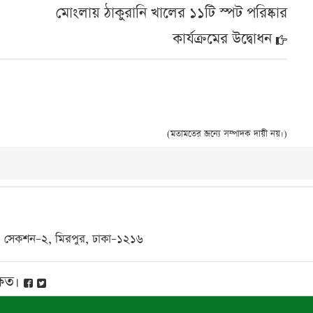
মোংলায় ঠাকুরানি খালের ১১টি স্পট পরিষ্কার
কার্যক্রমের উদ্বোধন
(মতামতের জন্যে সম্পাদক দায়ী নয়।)
ক–এ, সেকশন–২, মিরপুর, ঢাকা–১২১৬
্ষিত।