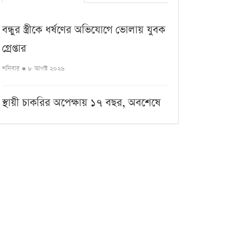
বন্ধুর স্ত্রীকে ধর্ষণের অভিযোগে ভোলায় যুবক
গ্রেপ্তার
শনিবার ● ৮ আগস্ট ২০২৬
স্থায়ী চাকরির অপেক্ষায় ১৭ বছর, অবশেষে
লাশ হলেন সাগর
শনিবার ● ৮ আগস্ট ২০২৬
কালো পোশাকে কি সত্যিই স্লিম দেখায়
শরীর?
শনিবার ● ৮ আগস্ট ২০২৬