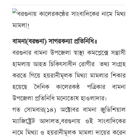
বামনা(বরগুনা) সাগরকন্যা প্রতিনিধি॥
বরগুনার বামনা উপজেলা স্বাস্থ্য কমপ্লেক্সে সন্ত্রাসী
হামলায় আহত চিকিৎসাধীন রোগীর তথ্য সংগ্রহ
করতে গিয়ে হয়রানীমূলক মিথ্যা মামলার শিকার
হয়েছে দৈনিক কালেরকন্ঠ পত্রিকার বামনা
উপজেলা প্রতিনিধি মনোতোষ হাওলাদার।
গত সোমবার(১৪) অক্টোবর বামনা জুডিশিয়াল
ম্যাজিষ্ট্রেট আদালত,বরগুনায় ওই সাংবাদিকের
নামে মিথ্যা ও হয়রানীমূলক মামলা দায়ের করেন