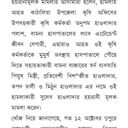
হয়রানীমূলক মামলার আসামীরা হলেন, হামলায়
আহত কাঠালিয়া উপজেলা কৃষি অফিসের
উপসহকারী কৃষি কর্মকর্তা অনুপম হাওলাদার
পলাশ, বামনা হাসপাতালের ল্যাব এ্যটেন্ডেন্ট
জীবন বেপারী, এছারাও আহত ওই কৃষি
কর্মকর্তাকে মুমুর্ষ অবস্থায় হাসপাতালে পৌছে
দিতে সহায়তাকারী বামনা বাজারের স্বর্ন ব্যবসায়ি
পিযুষ মিস্ত্রী, প্রতিবেশী বিশ^জীত হাওলাদার,
তপন ঢালী ও মিঠুন হাওলাদার এর নামে ওই
হামলাকারী সুদেব হাওলাদার হয়রানী মূলক
মামলা করেন।
খোঁজ নিয়ে জানাগেছে, গত ১২ অক্টোবর দুপুরে