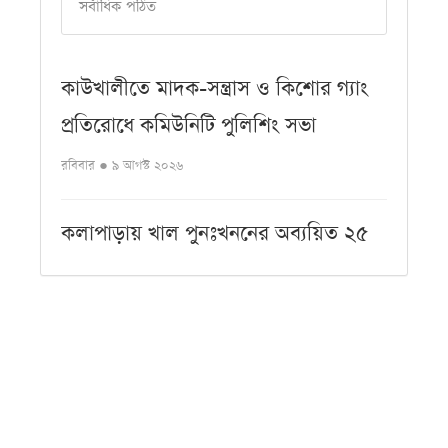
সর্বাধিক পঠিত
কাউখালীতে মাদক-সন্ত্রাস ও কিশোর গ্যাং
প্রতিরোধে কমিউনিটি পুলিশিং সভা
রবিবার ● ৯ আগস্ট ২০২৬
কলাপাড়ায় খাল পুনঃখননের অব্যয়িত ২৫
লাখ টাকা সরকারি কোষাগারে
রবিবার ● ৯ আগস্ট ২০২৬
কয়রায় আন্তর্জাতিক আদিবাসী দিবস পালিত
রবিবার ● ৯ আগস্ট ২০২৬