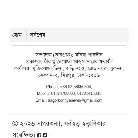
বরিশাল সাংবাদিক ফোরামের নতুন কমিটি,
সভাপতি সুমন সম্পাদক সাঈদ পান্থ
শনিবার ● ৮ আগস্ট ২০২৬
হোম
সর্বশেষ
সম্পাদক (ভারপ্রাপ্ত): মনিরা পারভীন
প্রকাশক: বীর মুক্তিযোদ্ধা আব্দুস সাত্তার ফরাজী
কার্যালয়: মুক্তিযোদ্ধা ভিলা, বাড়ি নং ৫, রোড নং ৫, ব্লক–এ,
সেকশন–২, মিরপুর, ঢাকা–১২১৬
Phone: +88-02-58050804,
Mobile: 01874700000, 01721415881
Email: sagorkonnyanews@gmail.com
© ২০২৬ সাগরকন্যা, সর্বস্বত্ব স্বত্বাধিকার
সংরক্ষিত।