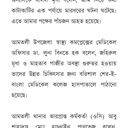
অন্যদিকে খলিল মৃধা বলেন, জমি নিয়ে কথা
কাটাকাটির এক পর্যায়ে মারধরের ঘটনা ঘটেছে।
এতে আমার পক্ষের পাঁচজন আহত হয়েছে।
আমতলী উপজেলা স্বাস্থ্য কমপ্লেক্সের মেডিকেল
অফিসার ডা. লুনা বিনতে হক বলেন, জহিরুল
মৃধা ও মাহতাব গাজীর অবস্থা গুরুতর হওয়ায়
তাদের উন্নত চিকিৎসার জন্য বরিশাল শের-ই-
বাংলা মেডিকেল কলেজ হাসপাতালে পাঠানো
হয়েছে।
আমতলী থানার ভারপ্রাপ্ত কর্মকর্তা (ওসি) আবু
শাহাদাৎ মোঃ হাচনাইন পারভেজ বলেন,