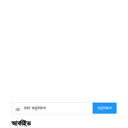
আমি সাংবাদিক
সোমবার ● ১০ আগস্ট ২০২৬
লোডশেডিংয়ে তীব্র বরফ সংকট, সাগরে
যেতে পারছেন না শত শত জেলে
সোমবার ● ১০ আগস্ট ২০২৬
ইয়াসিরের মৃত্যুর প্রতিবাদে বরিশাল
বিশ্ববিদ্যালয় শিক্ষার্থীদের সড়ক অবরোধ
সোমবার ● ১০ আগস্ট ২০২৬
অনুসন্ধান
গৌরনদীতে মাদকাসক্ত দুই ছেলের হাতে মা
আর্কাইভ