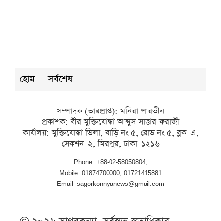
আহত ৬
রবিবার ● ৯ আগস্ট ২০২৬
কলাপাড়ায় গ্রাহকদের কোটি টাকা
হোম
সর্বশেষ
আত্মসাত: এজেন্ট ব্যাংকের ম্যানেজার
গ্রেপ্তার
সম্পাদক (ভারপ্রাপ্ত): মনিরা পারভীন
প্রকাশক: বীর মুক্তিযোদ্ধা আব্দুস সাত্তার ফরাজী
রবিবার ● ৯ আগস্ট ২০২৬
কার্যালয়: মুক্তিযোদ্ধা ভিলা, বাড়ি নং ৫, রোড নং ৫, ব্লক–এ,
সেকশন–২, মিরপুর, ঢাকা–১২১৬
Phone: +88-02-58050804,
Mobile: 01874700000, 01721415881
Email: sagorkonnyanews@gmail.com