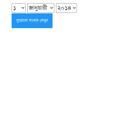
ও ভিক্ষুক নির্যাতন, যমজ ভাই গ্রেপ্তার
সোমবার ● ১০ আগস্ট ২০২৬
অভাবে চুল বিক্রি করা রেহানার পাশে
প্রশাসন, মিলল খাবার-অর্থ ও ঘর
সোমবার ● ১০ আগস্ট ২০২৬
সৌদি আরবে সোফা কারখানায় আগুন,
আত্রাইয়ের ৭ জনের মৃত্যু
সোমবার ● ১০ আগস্ট ২০২৬
বরিশালে বিআরটিসি বাস-মাহিন্দ্রার
মুখোমুখি সংঘর্ষে নিহত ১, ববি শিক্ষার্থীসহ